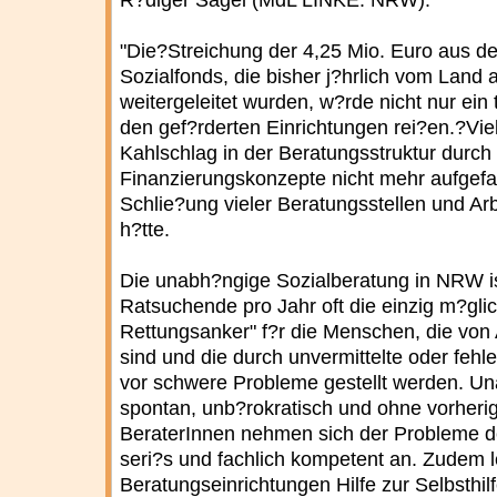
R?diger Sagel (MdL LINKE. NRW):
"Die?Streichung der 4,25 Mio. Euro aus 
Sozialfonds, die bisher j?hrlich vom Land 
weitergeleitet wurden, w?rde nicht nur ein t
den gef?rderten Einrichtungen rei?en.?Vi
Kahlschlag in der Beratungsstruktur durch
Finanzierungskonzepte nicht mehr aufgef
Schlie?ung vieler Beratungsstellen und Ar
h?tte.
Die unabh?ngige Sozialberatung in NRW is
Ratsuchende pro Jahr oft die einzig m?glich
Rettungsanker" f?r die Menschen, die von A
sind und die durch unvermittelte oder feh
vor schwere Probleme gestellt werden. Un
spontan, unb?rokratisch und ohne vorheri
BeraterInnen nehmen sich der Probleme d
seri?s und fachlich kompetent an. Zudem l
Beratungseinrichtungen Hilfe zur Selbsthil