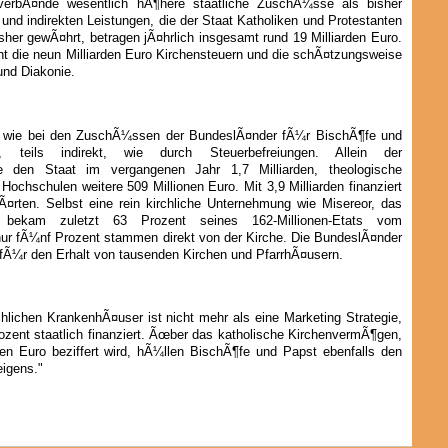
sverbÃ¤nde wesentlich hÃ¶here staatliche ZuschÃ¼sse als bisher
nd indirekten Leistungen, die der Staat Katholiken und Protestanten
sher gewÃ¤hrt, betragen jÃ¤hrlich insgesamt rund 19 Milliarden Euro.
t die neun Milliarden Euro Kirchensteuern und die schÃ¤tzungsweise
und Diakonie.
kt, wie bei den ZuschÃ¼ssen der BundeslÃ¤nder fÃ¼r BischÃ¶fe und
l, teils indirekt, wie durch Steuerbefreiungen. Allein der
ete den Staat im vergangenen Jahr 1,7 Milliarden, theologische
Hochschulen weitere 509 Millionen Euro. Mit 3,9 Milliarden finanziert
gÃ¤rten. Selbst eine rein kirchliche Unternehmung wie Misereor, das
k, bekam zuletzt 63 Prozent seines 162-Millionen-Etats vom
nur fÃ¼nf Prozent stammen direkt von der Kirche. Die BundeslÃ¤nder
fÃ¼r den Erhalt von tausenden Kirchen und PfarrhÃ¤usern.
chlichen KrankenhÃ¤user ist nicht mehr als eine Marketing Strategie,
ozent staatlich finanziert. Ãœber das katholische KirchenvermÃ¶gen,
den Euro beziffert wird, hÃ¼llen BischÃ¶fe und Papst ebenfalls den
igens."