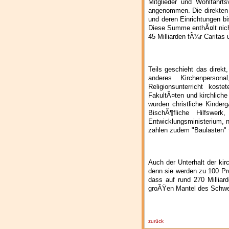
Mitglieder und Wohlfahrt
angenommen. Die direkten u
und deren Einrichtungen bi
Diese Summe enthÃ¤lt nich
45 Milliarden fÃ¼r Caritas 
Teils geschieht das dire
anderes Kirchenpersona
Religionsunterricht kost
FakultÃ¤ten und kirchliche 
wurden christliche Kinder
BischÃ¶fliche Hilfswer
Entwicklungsministerium, 
zahlen zudem "Baulasten" 
Auch der Unterhalt der kir
denn sie werden zu 100 Pr
dass auf rund 270 Milliar
groÃŸen Mantel des Schwe
zurück