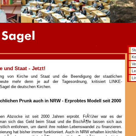
St
Ko
Ve
 und Staat - Jetzt!
Le
ung von Kirche und Staat und die Beendigung der staatlichen
Li
 heute mehr denn je auf der Tagesordnung, kritisiert LINKE-
agel die deutschen Kirchen.
irchlichen Prunk auch in NRW - Erprobtes Modell seit 2000
chen Abzocke ist seit 2000 Jahren erprobt. FrÃ¼her war es der
 man sich das Geld beim Staat und die BischÃ¶fe lassen sich aus
stlich entlohnen, um damit ihre noblen Lebenswandel zu finanzieren.
ierung hat bisher immer funktioniert. Auch in NRW erhalten kirchliche