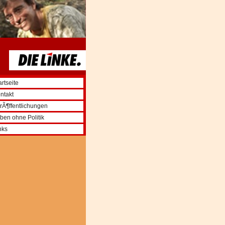
artseite
ntakt
rÃ¶ffentlichungen
ben ohne Politik
nks