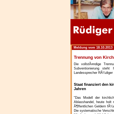
Meldung vom 18.10.2013
Trennung von Kirche
Die vollstÃ¤ndige Trenn
Subventionierung steht
Landessprecher RÃ¼diger S
Staat finanziert den k
Jahren
"Das Modell der kirchli
Ablasshandel, heute holt
Ã¶ffentlichen Geldern fÃ¼r
Die systematische Verschle